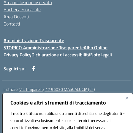
Area inclusione riservata
Bacheca Sindacale
Area Docenti
Contatti
Amministrazione Trasparente
STORICO Amministrazione Trasparente
Albo Online
Privacy Policy
Dichiarazione di accessibilità
Note legali
Seguici su:
Indirizzo:
Via Timparello, 47 95030 MASCALUCIA (CT)
Centralino:
0957277486
Email:
ctic8bc002@istruzione.it
Posta elettronica certificata (PEC):
Cookies e altri strumenti di tracciamento
ctic8bc002@pec.istruzione.it
Codice fiscale: 93238350875
Il nostro Istituto non utilizza strumenti di profilazione degli utenti -
Codice meccanografico:
ctic8bc002
sono utilizzati esclusivamente cookies tecnici necessari al
Codice Indice delle Pubbliche Amministrazioni (IPA): istsc_ctic8bc002
corretto funzionamento del sito, alla fruibilità dei servizi
Codice unico di fatturazione (CUF): 2PO2JW