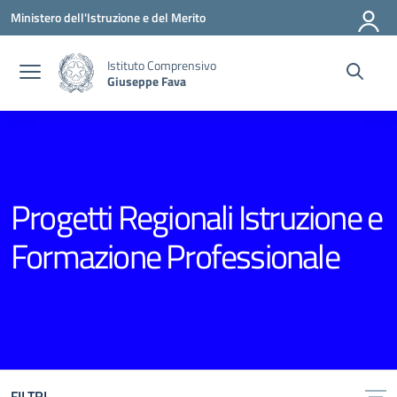
Vai ai contenuti
Vai al menu di navigazione
Vai al footer
Ministero dell'Istruzione e del Merito
Istituto Comprensivo
Giuseppe Fava
Progetti Regionali Istruzione e
Formazione Professionale
FILTRI