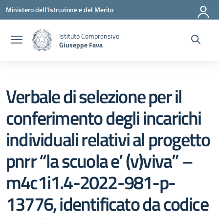
Vai ai contenuti
Vai al menu di navigazione
Vai al footer
Ministero dell'Istruzione e del Merito
Istituto Comprensivo
Giuseppe Fava
Verbale di selezione per il
conferimento degli incarichi
individuali relativi al progetto
pnrr “la scuola e’ (v)viva” –
m4c1i1.4-2022-981-p-
13776, identificato da codice