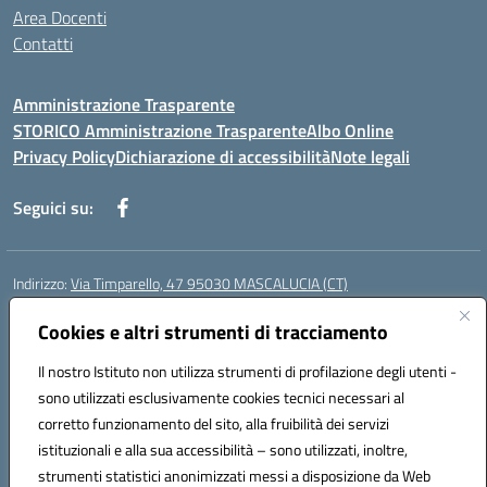
Area Docenti
Contatti
Amministrazione Trasparente
STORICO Amministrazione Trasparente
Albo Online
Privacy Policy
Dichiarazione di accessibilità
Note legali
Seguici su:
Indirizzo:
Via Timparello, 47 95030 MASCALUCIA (CT)
Centralino:
0957277486
Email:
ctic8bc002@istruzione.it
Posta elettronica certificata (PEC):
Cookies e altri strumenti di tracciamento
ctic8bc002@pec.istruzione.it
Codice fiscale: 93238350875
Il nostro Istituto non utilizza strumenti di profilazione degli utenti -
Codice meccanografico:
ctic8bc002
sono utilizzati esclusivamente cookies tecnici necessari al
Codice Indice delle Pubbliche Amministrazioni (IPA): istsc_ctic8bc002
corretto funzionamento del sito, alla fruibilità dei servizi
Codice unico di fatturazione (CUF): 2PO2JW
istituzionali e alla sua accessibilità – sono utilizzati, inoltre,
strumenti statistici anonimizzati messi a disposizione da Web