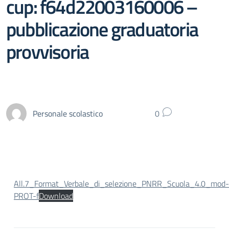
cup: f64d22003160006 –
pubblicazione graduatoria
provvisoria
Personale scolastico
0
All.7_Format_Verbale_di_selezione_PNRR_Scuola_4.0_mod-
PROT-f
Download