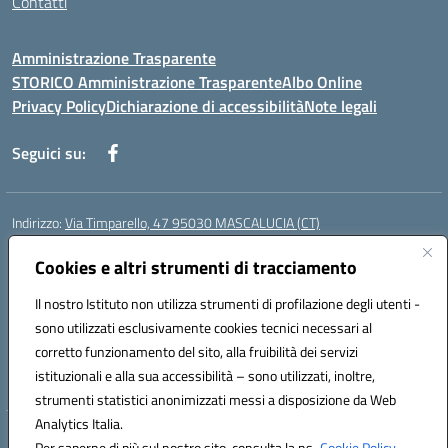
Contatti
Amministrazione Trasparente
STORICO Amministrazione Trasparente
Albo Online
Privacy Policy
Dichiarazione di accessibilità
Note legali
Seguici su:
Indirizzo:
Via Timparello, 47 95030 MASCALUCIA (CT)
Centralino:
0957277486
Email:
ctic8bc002@istruzione.it
Posta elettronica certificata (PEC):
Cookies e altri strumenti di tracciamento
ctic8bc002@pec.istruzione.it
Codice fiscale: 93238350875
Il nostro Istituto non utilizza strumenti di profilazione degli utenti -
Codice meccanografico:
ctic8bc002
sono utilizzati esclusivamente cookies tecnici necessari al
Codice Indice delle Pubbliche Amministrazioni (IPA): istsc_ctic8bc002
corretto funzionamento del sito, alla fruibilità dei servizi
Codice unico di fatturazione (CUF): 2PO2JW
istituzionali e alla sua accessibilità – sono utilizzati, inoltre,
strumenti statistici anonimizzati messi a disposizione da Web
Analytics Italia.
Hosting & Powered by 3D Solution S.r.l.
Per saperne di più sul nostro sito, consulta la ns.
Cookie Policy.