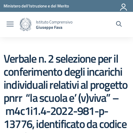
Vai ai contenuti
Vai al menu di navigazione
Vai al footer
Ministero dell'Istruzione e del Merito
Istituto Comprensivo
Giuseppe Fava
Verbale n. 2 selezione per il
conferimento degli incarichi
individuali relativi al progetto
pnrr “la scuola e’ (v)viva” –
m4c1i1.4-2022-981-p-
13776, identificato da codice