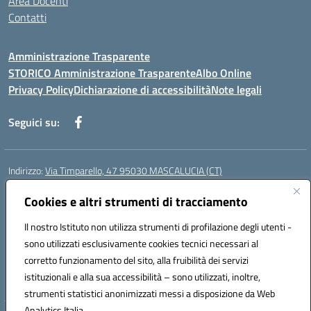
Area Docenti
Contatti
Amministrazione Trasparente
STORICO Amministrazione Trasparente
Albo Online
Privacy Policy
Dichiarazione di accessibilità
Note legali
Seguici su:
Indirizzo:
Via Timparello, 47 95030 MASCALUCIA (CT)
Centralino:
0957277486
Email:
ctic8bc002@istruzione.it
Posta elettronica certificata (PEC):
Cookies e altri strumenti di tracciamento
ctic8bc002@pec.istruzione.it
Codice fiscale: 93238350875
Il nostro Istituto non utilizza strumenti di profilazione degli utenti -
Codice meccanografico:
ctic8bc002
sono utilizzati esclusivamente cookies tecnici necessari al
Codice Indice delle Pubbliche Amministrazioni (IPA): istsc_ctic8bc002
corretto funzionamento del sito, alla fruibilità dei servizi
Codice unico di fatturazione (CUF): 2PO2JW
istituzionali e alla sua accessibilità – sono utilizzati, inoltre,
strumenti statistici anonimizzati messi a disposizione da Web
Analytics Italia.