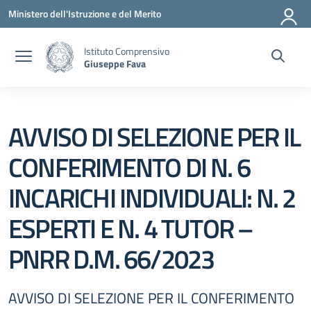
Vai ai contenuti
Vai al menu di navigazione
Vai al footer
Ministero dell'Istruzione e del Merito
Istituto Comprensivo
Giuseppe Fava
AVVISO DI SELEZIONE PER IL
CONFERIMENTO DI N. 6
INCARICHI INDIVIDUALI: N. 2
ESPERTI E N. 4 TUTOR –
PNRR D.M. 66/2023
AVVISO DI SELEZIONE PER IL CONFERIMENTO