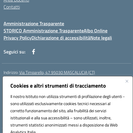
Contatti
Amministrazione Trasparente
STORICO Amministrazione Trasparente
Albo Online
Privacy Policy
Dichiarazione di accessibilità
Note legali
Seguici su:
Indirizzo:
Via Timparello, 47 95030 MASCALUCIA (CT)
Centralino:
0957277486
Email:
ctic8bc002@istruzione.it
Posta elettronica certificata (PEC):
Cookies e altri strumenti di tracciamento
ctic8bc002@pec.istruzione.it
Codice fiscale: 93238350875
Il nostro Istituto non utilizza strumenti di profilazione degli utenti -
Codice meccanografico:
ctic8bc002
sono utilizzati esclusivamente cookies tecnici necessari al
Codice Indice delle Pubbliche Amministrazioni (IPA): istsc_ctic8bc002
corretto funzionamento del sito, alla fruibilità dei servizi
Codice unico di fatturazione (CUF): 2PO2JW
istituzionali e alla sua accessibilità – sono utilizzati, inoltre,
strumenti statistici anonimizzati messi a disposizione da Web
Analytics Italia.