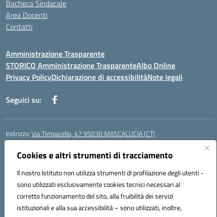
Bacheca Sindacale
Area Docenti
Contatti
Amministrazione Trasparente
STORICO Amministrazione Trasparente
Albo Online
Privacy Policy
Dichiarazione di accessibilità
Note legali
Seguici su:
Indirizzo:
Via Timparello, 47 95030 MASCALUCIA (CT)
Centralino:
0957277486
Email:
ctic8bc002@istruzione.it
Posta elettronica certificata (PEC):
Cookies e altri strumenti di tracciamento
ctic8bc002@pec.istruzione.it
Codice fiscale: 93238350875
Il nostro Istituto non utilizza strumenti di profilazione degli utenti -
Codice meccanografico:
ctic8bc002
sono utilizzati esclusivamente cookies tecnici necessari al
Codice Indice delle Pubbliche Amministrazioni (IPA): istsc_ctic8bc002
corretto funzionamento del sito, alla fruibilità dei servizi
Codice unico di fatturazione (CUF): 2PO2JW
istituzionali e alla sua accessibilità – sono utilizzati, inoltre,