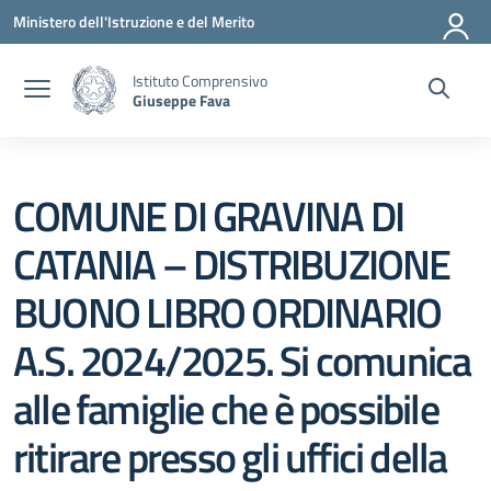
Vai ai contenuti
Vai al menu di navigazione
Vai al footer
Ministero dell'Istruzione e del Merito
Istituto Comprensivo
Giuseppe Fava
COMUNE DI GRAVINA DI
CATANIA – DISTRIBUZIONE
BUONO LIBRO ORDINARIO
A.S. 2024/2025. Si comunica
alle famiglie che è possibile
ritirare presso gli uffici della