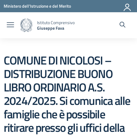
Vai ai contenuti
Vai al menu di navigazione
Vai al footer
Ministero dell'Istruzione e del Merito
Istituto Comprensivo
Giuseppe Fava
COMUNE DI NICOLOSI –
DISTRIBUZIONE BUONO
LIBRO ORDINARIO A.S.
2024/2025. Si comunica alle
famiglie che è possibile
ritirare presso gli uffici della