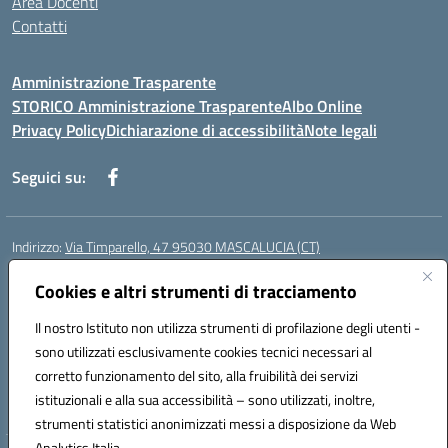
Area Docenti
Contatti
Amministrazione Trasparente
STORICO Amministrazione Trasparente
Albo Online
Privacy Policy
Dichiarazione di accessibilità
Note legali
Seguici su:
Indirizzo:
Via Timparello, 47 95030 MASCALUCIA (CT)
Centralino:
0957277486
Email:
ctic8bc002@istruzione.it
Posta elettronica certificata (PEC):
Cookies e altri strumenti di tracciamento
ctic8bc002@pec.istruzione.it
Codice fiscale: 93238350875
Il nostro Istituto non utilizza strumenti di profilazione degli utenti -
Codice meccanografico:
ctic8bc002
sono utilizzati esclusivamente cookies tecnici necessari al
Codice Indice delle Pubbliche Amministrazioni (IPA): istsc_ctic8bc002
corretto funzionamento del sito, alla fruibilità dei servizi
Codice unico di fatturazione (CUF): 2PO2JW
istituzionali e alla sua accessibilità – sono utilizzati, inoltre,
strumenti statistici anonimizzati messi a disposizione da Web
Analytics Italia.