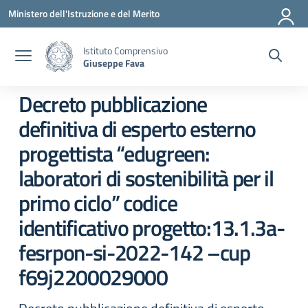
Vai ai contenuti
Vai al menu di navigazione
Vai al footer
Ministero dell'Istruzione e del Merito
Istituto Comprensivo
Giuseppe Fava
Decreto pubblicazione
definitiva di esperto esterno
progettista “edugreen:
laboratori di sostenibilità per il
primo ciclo” codice
identificativo progetto:13.1.3a-
fesrpon-si-2022-142 –cup
f69j2200029000