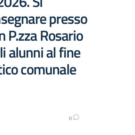
026. Si
onsegnare presso
 in P.zza Rosario
i alunni al fine
astico comunale
0