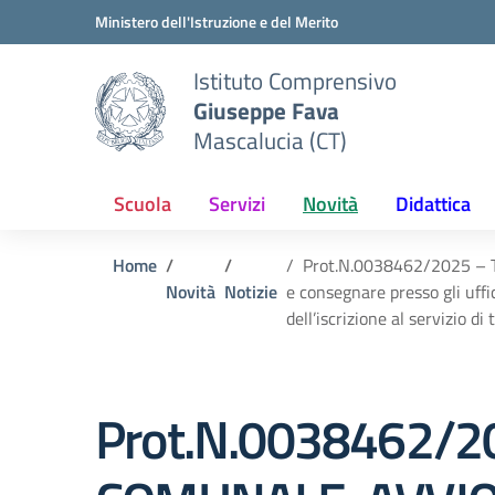
Vai ai contenuti
Vai al menu di navigazione
Vai al footer
Ministero dell'Istruzione e del Merito
Istituto Comprensivo
Giuseppe Fava
Mascalucia (CT)
Scuola
Servizi
Novità
Didattica
Home
Prot.N.0038462/2025 – T
Novità
Notizie
e consegnare presso gli uffic
dell’iscrizione al servizio 
Prot.N.0038462/