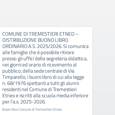
COMUNE DI TREMESTIERI ETNEO –
COMU
DISTRIBUZIONE BUONO LIBRO
DIS
ORDINARIO A.S. 2025/2026. Si comunica
ORDI
alle famiglie che è possibile ritirare
alle 
presso gli uffici della segreteria didattica,
press
nei giorni ed orario di ricevimento al
nei g
pubblico, della sede centrale di Via
pubbl
Timparello, i buoni libro di cui alla legge
Timpa
n. 68/1976 spettanti a tutti gli alunni
n. 68
residenti nel Comune di Tremestieri
resi
Etneo e iscritti alla scuola media inferiore
Catan
per l’a.s. 2025-2026.
infer
Buoni libro Comune di Tremestieri Etneo
Buoni 