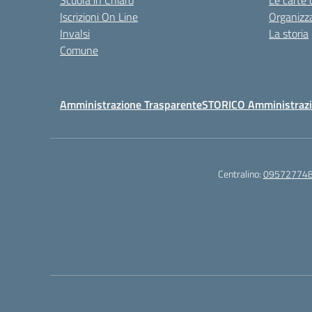
Scuola in Chiaro
Le carte 
Iscrizioni On Line
Organizz
Invalsi
La storia
Comune
Amministrazione Trasparente
STORICO Amministrazi
Centralino:
09572774