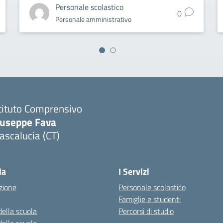
Personale scolastico
0
Personale amministrativo
tituto Comprensivo
iuseppe Fava
scalucia (CT)
Visita la pagina iniziale della scuola
la
I Servizi
zione
Personale scolastico
Famiglie e studenti
della scuola
Percorsi di studio