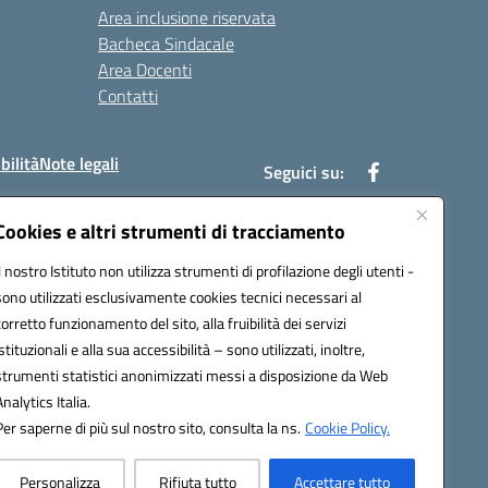
Area inclusione riservata
Bacheca Sindacale
Area Docenti
Contatti
bilità
Note legali
Seguici su:
Cookies e altri strumenti di tracciamento
Il nostro Istituto non utilizza strumenti di profilazione degli utenti -
bc002@pec.istruzione.it
sono utilizzati esclusivamente cookies tecnici necessari al
corretto funzionamento del sito, alla fruibilità dei servizi
istituzionali e alla sua accessibilità – sono utilizzati, inoltre,
strumenti statistici anonimizzati messi a disposizione da Web
Analytics Italia.
Per saperne di più sul nostro sito, consulta la ns.
Cookie Policy.
Personalizza
Rifiuta tutto
Accettare tutto