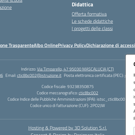
della scuola
Didattica
azione
Offerta formativa
Le schede didattiche
I progetti delle classi
one Trasparente
Albo Online
Privacy Policy
Dichiarazione di accessi
Indirizzo:
Via Timparello, 47 95030 MASCALUCIA (CT)
86
Email:
ctic8bc002@istruzione.it
Posta elettronica certificata (PEC):
ctic8
Codice fiscale: 93238350875
Codice meccanografico:
ctic8bc002
Codice Indice delle Pubbliche Amministrazioni (IPA): istsc_ctic8bc002
Codice unico di fatturazione (CUF): 2PO2JW
Hosting & Powered by 3D Solution S.r.l.