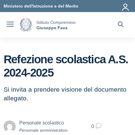
Vai ai contenuti
Vai al menu di navigazione
Vai al footer
Ministero dell'Istruzione e del Merito
Istituto Comprensivo
Giuseppe Fava
Refezione scolastica A.S.
2024-2025
Si invita a prendere visione del documento
allegato.
Personale scolastico
0
Personale amministrativo