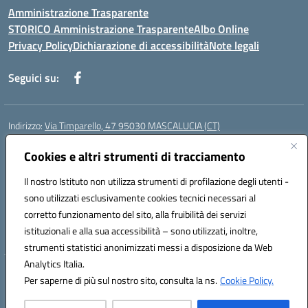
Amministrazione Trasparente
STORICO Amministrazione Trasparente
Albo Online
Privacy Policy
Dichiarazione di accessibilità
Note legali
Seguici su:
Indirizzo:
Via Timparello, 47 95030 MASCALUCIA (CT)
Centralino:
0957277486
Email:
ctic8bc002@istruzione.it
Posta elettronica certificata (PEC):
ctic8bc002@pec.istruzione.it
Cookies e altri strumenti di tracciamento
Codice fiscale: 93238350875
Il nostro Istituto non utilizza strumenti di profilazione degli utenti -
Codice meccanografico:
ctic8bc002
sono utilizzati esclusivamente cookies tecnici necessari al
Codice Indice delle Pubbliche Amministrazioni (IPA): istsc_ctic8bc002
corretto funzionamento del sito, alla fruibilità dei servizi
Codice unico di fatturazione (CUF): 2PO2JW
istituzionali e alla sua accessibilità – sono utilizzati, inoltre,
strumenti statistici anonimizzati messi a disposizione da Web
Analytics Italia.
Hosting & Powered by 3D Solution S.r.l.
Per saperne di più sul nostro sito, consulta la ns.
Cookie Policy.
Concept & Design by Designers Italia