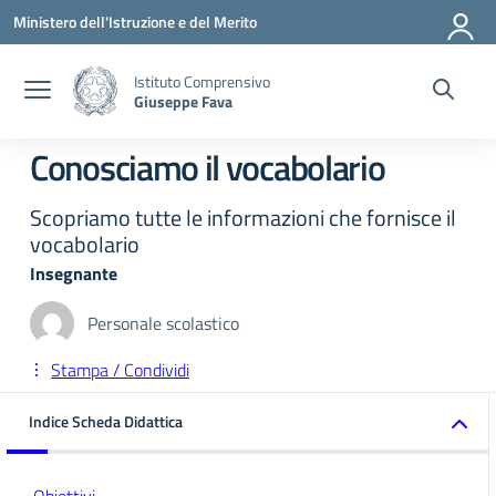
Vai ai contenuti
Vai al menu di navigazione
Vai al footer
Ministero dell'Istruzione e del Merito
Istituto Comprensivo
Giuseppe Fava
Conosciamo il vocabolario
Scopriamo tutte le informazioni che fornisce il
vocabolario
Insegnante
Personale scolastico
Stampa / Condividi
Indice Scheda Didattica