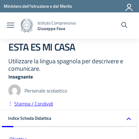
Vai ai contenuti
Vai al menu di navigazione
Vai al footer
Ministero dell'Istruzione e del Merito
Istituto Comprensivo
Giuseppe Fava
ESTA ES MI CASA
Utilizzare la lingua spagnola per descrivere e
comunicare.
Insegnante
Personale scolastico
Stampa / Condividi
Indice Scheda Didattica