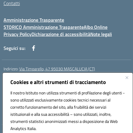
Contatti
Amministrazione Trasparente
STORICO Amministrazione Trasparente
Albo Online
Privacy Policy
Dichiarazione di accessibilità
Note legali
Seguici su:
Indirizzo:
Via Timparello, 47 95030 MASCALUCIA (CT)
Centralino:
0957277486
Email:
ctic8bc002@istruzione.it
Posta elettronica certificata (PEC):
Cookies e altri strumenti di tracciamento
ctic8bc002@pec.istruzione.it
Codice fiscale: 93238350875
Il nostro Istituto non utilizza strumenti di profilazione degli utenti -
Codice meccanografico:
ctic8bc002
sono utilizzati esclusivamente cookies tecnici necessari al
Codice Indice delle Pubbliche Amministrazioni (IPA): istsc_ctic8bc002
corretto funzionamento del sito, alla fruibilità dei servizi
Codice unico di fatturazione (CUF): 2PO2JW
istituzionali e alla sua accessibilità – sono utilizzati, inoltre,
strumenti statistici anonimizzati messi a disposizione da Web
Analytics Italia.