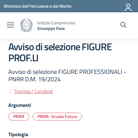
Vai ai contenuti
Vai al menu di navigazione
Vai al footer
Ministero dell'Istruzione e del Merito
Istituto Comprensivo
Giuseppe Fava
Avviso di selezione FIGURE
PROF.LI
Avviso di selezione FIGURE PROFESSIONALI -
PNRR D.M. 19/2024
Stampa / Condividi
Argomenti
PNRR
PNRR- Scuola Futura
Tipologia