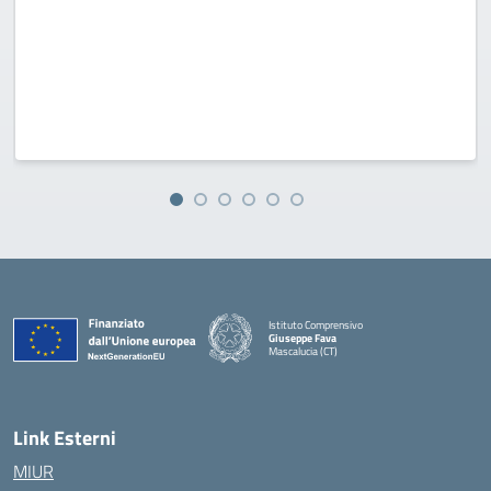
Istituto Comprensivo
Giuseppe Fava
Mascalucia (CT)
— Visita la pagina iniziale della scuola
Link Esterni
MIUR