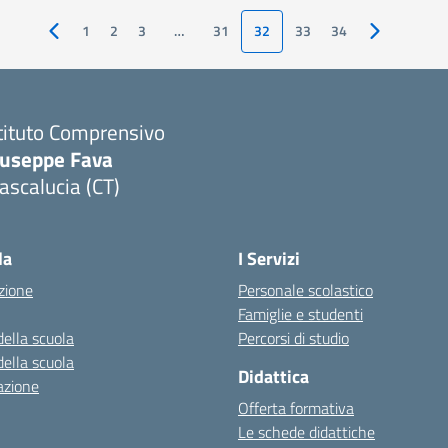
1
2
3
…
31
32
33
34
Pagina precedente
Pagina succ
tituto Comprensivo
iuseppe Fava
scalucia (CT)
Visita la pagina iniziale della scuola
la
I Servizi
zione
Personale scolastico
Famiglie e studenti
della scuola
Percorsi di studio
della scuola
Didattica
azione
Offerta formativa
Le schede didattiche