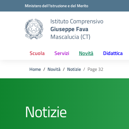
Vai ai contenuti
Vai al menu di navigazione
Vai al footer
Ministero dell'Istruzione e del Merito
Istituto Comprensivo
Giuseppe Fava
Mascalucia (CT)
Scuola
Servizi
Novità
Didattica
Home
Novità
Notizie
Page 32
Notizie