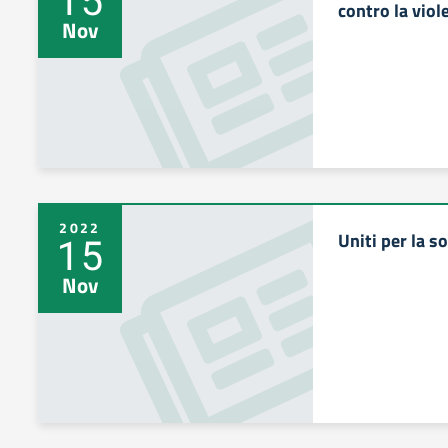
contro la viol
Nov
2022
Uniti per la so
15
Nov