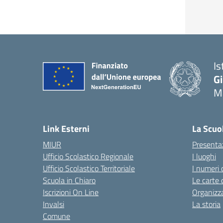
Is
G
Ma
— 
Link Esterni
La Scuo
MIUR
Presenta
Ufficio Scolastico Regionale
I luoghi
Ufficio Scolastico Territoriale
I numeri 
Scuola in Chiaro
Le carte 
Iscrizioni On Line
Organizz
Invalsi
La storia
Comune