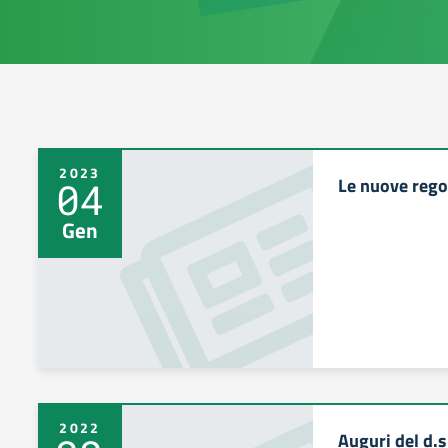
2023
Le nuove rego
04
Gen
2022
Auguri del d.s