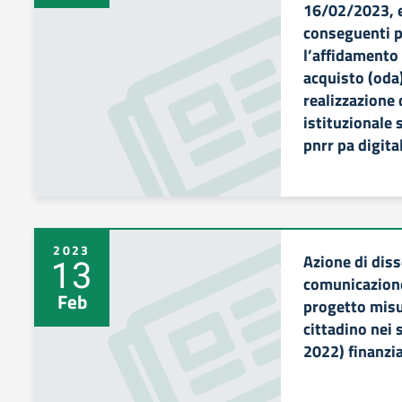
16/02/2023, e 
conseguenti p
l’affidamento
acquisto (oda)
realizzazione
istituzionale
pnrr pa digita
2023
Azione di dis
13
comunicazione
Feb
progetto misu
cittadino nei 
2022) finanzi