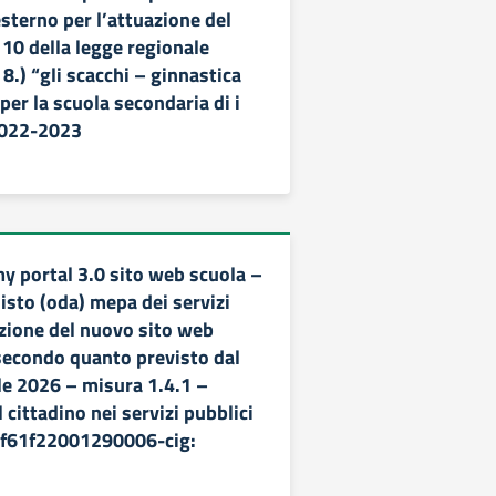
esterno per l’attuazione del
 10 della legge regionale
8.) “gli scacchi – ginnastica
per la scuola secondaria di i
2022-2023
y portal 3.0 sito web scuola –
isto (oda) mepa dei servizi
azione del nuovo sito web
 secondo quanto previsto dal
le 2026 – misura 1.4.1 –
 cittadino nei servizi pubblici
 f61f22001290006-cig: