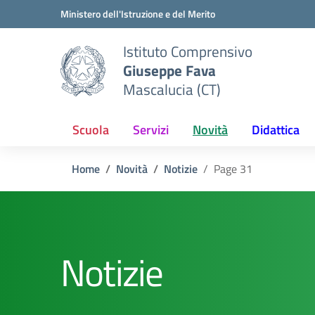
Vai ai contenuti
Vai al menu di navigazione
Vai al footer
Ministero dell'Istruzione e del Merito
Istituto Comprensivo
Giuseppe Fava
Mascalucia (CT)
Scuola
Servizi
Novità
Didattica
Home
Novità
Notizie
Page 31
Notizie