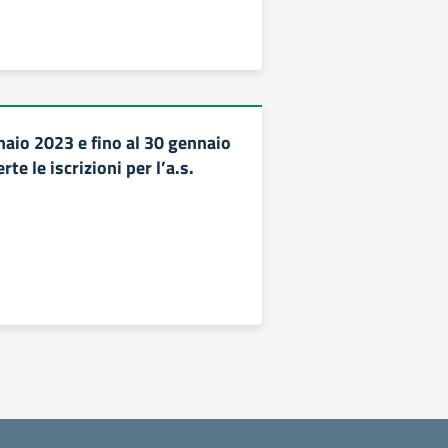
naio 2023 e fino al 30 gennaio
te le iscrizioni per l’a.s.
 successiva