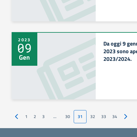
2023
Da oggi 9 gen
09
2023 sono aper
Gen
2023/2024.
1
2
3
…
30
31
32
33
34
Pagina precedente
Pagina