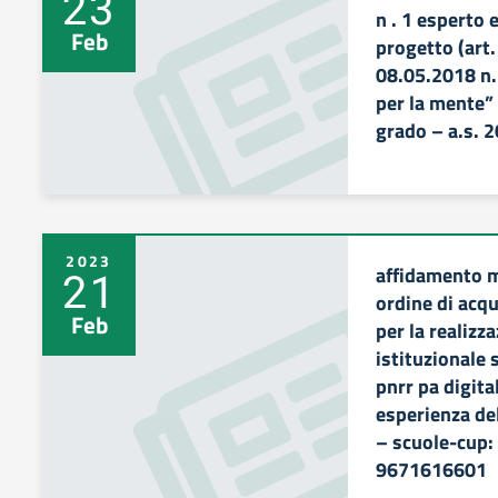
23
n . 1 esperto 
Feb
progetto (art.
08.05.2018 n. 
per la mente” 
grado – a.s. 
2023
affidamento m
21
ordine di acqu
Feb
per la realizz
istituzionale
pnrr pa digita
esperienza del
– scuole-cup:
9671616601