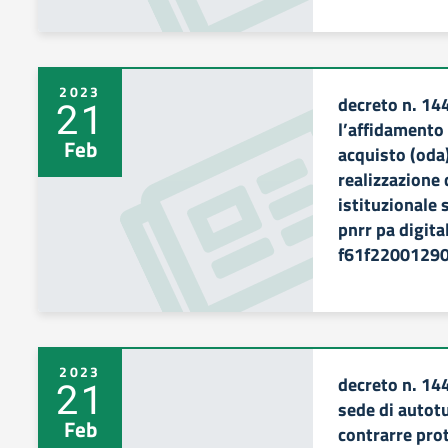
2023
decreto n. 14
21
l’affidamento
Feb
acquisto (oda)
realizzazione
istituzionale
pnrr pa digita
f61f22001290
2023
decreto n. 14
21
sede di autot
Feb
contrarre pro