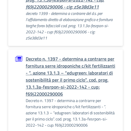
f69j22000290006 - cig: z5e38d3e11
decreto 1399 - determina a contrarre del d.s. per
l’affidamento diretto di elaborazione grafica e fornitura
targhe forex bifacciali cod. prog. 13.1.3a-fesrpon-si-
2022-142 - cup: f69j22000290006 - cig:
z5e38d3e11
Decreto n. 1397 - determina a contrarre per
fornitura serre idroponiche c/kit fertilizzanti
- ”. azione 13.1.3 – “edugreen: laboratori di
sostenibilità per il primo ciclo”. cod. prog.
13.1.3a-fesrpon-si-2022-142 - cup:
f69j22000290006
Decreto n. 1397 - determina a contrarre per
fornitura serre idroponiche c/kit fertilizzanti - ”.
azione 13.1.3 – “edugreen: laboratori di sostenibilità
per il primo ciclo”. cod. prog. 13.1.3a-fesrpon-si-
2022-142 - cup: f69j22000290006