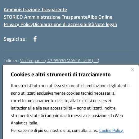
Amministrazione Trasparente
STORICO Amministrazione Trasparente
Albo Online
Privacy Policy
Dichiarazione di accessibilità
Note legali
Seguici su:
Indirizzo:
Via Timparello, 47 95030 MASCALUCIA (CT)
Centralino:
0957277486
Email:
ctic8bc002@istruzione.it
Posta elettronica certificata (PEC):
Cookies e altri strumenti di tracciamento
ctic8bc002@pec.istruzione.it
Codice fiscale: 93238350875
Il nostro Istituto non utilizza strumenti di profilazione degli utenti -
Codice meccanografico:
ctic8bc002
sono utilizzati esclusivamente cookies tecnici necessari al
Codice Indice delle Pubbliche Amministrazioni (IPA): istsc_ctic8bc002
corretto funzionamento del sito, alla fruibilità dei servizi
Codice unico di fatturazione (CUF): 2PO2JW
istituzionali e alla sua accessibilità – sono utilizzati, inoltre,
strumenti statistici anonimizzati messi a disposizione da Web
Analytics Italia.
Hosting & Powered by 3D Solution S.r.l.
Per saperne di più sul nostro sito, consulta la ns.
Cookie Policy.
Concept & Design by Designers Italia